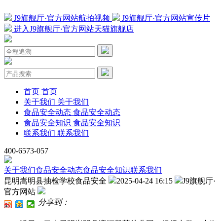
J9旗舰厅·官方网站航拍视频
J9旗舰厅·官方网站宣传片
进入J9旗舰厅·官方网站天猫旗舰店
首页
首页
关于我们
关于我们
食品安全动态
食品安全动态
食品安全知识
食品安全知识
联系我们
联系我们
400-6573-057
关于我们
食品安全动态
食品安全知识
联系我们
昆明嵩明县抽检学校食品安全
2025-04-24 16:15
J9旗舰厅·
官方网站
分享到：