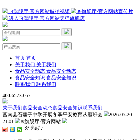
J9旗舰厅·官方网站航拍视频
J9旗舰厅·官方网站宣传片
进入J9旗舰厅·官方网站天猫旗舰店
首页
首页
关于我们
关于我们
食品安全动态
食品安全动态
食品安全知识
食品安全知识
联系我们
联系我们
400-6573-057
关于我们
食品安全动态
食品安全知识
联系我们
莒南县石莲子中学开展冬季平安教育从题班会
2026-05-20
21:01
J9旗舰厅·官方网站
分享到：